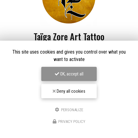
Taïga Zore Art Tattoo
Tatoueur à Le Thillot
This site uses cookies and gives you control over what you
Derma Craft Studio
want to activate
27 rue Charles De Gaulle,
88160 Le Thillot
OK, accept all
Les Graveurs de Kwenn
7-1 Rue de la Source,
68790 Morschwiller-le-Bas
06 60 46 01 97
Deny all cookies
Suivez-nous sur les réseaux sociaux
PERSONALIZE
PRIVACY POLICY