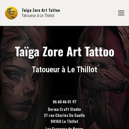
Aller
au
Taïga Zore Art Tattoo
contenu
Tatoueur à Le Thillot
principal
Tatoueur à Le Thillot
06 60 46 01 97
Derma Craft Studio
27 rue Charles De Gaulle
88160 Le Thillot
Les Graveurs de Kwenn