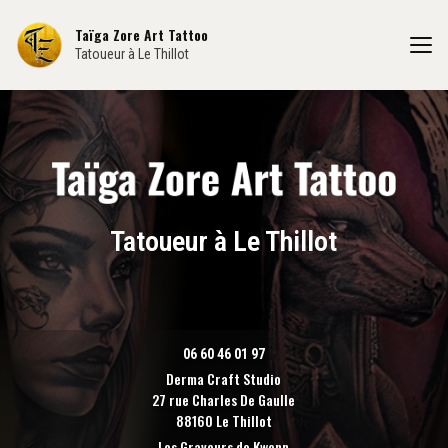
Aller
au
Taïga Zore Art Tattoo
contenu
Tatoueur à Le Thillot
principal
Tatoueur à Le Thillot
06 60 46 01 97
Derma Craft Studio
27 rue Charles De Gaulle
88160 Le Thillot
Les Graveurs de Kwenn