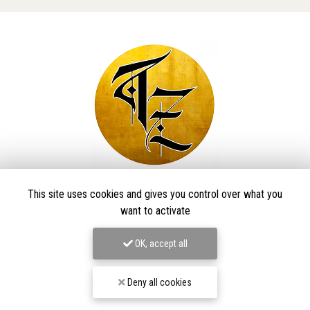
Taïga Zore Art Tattoo
This site uses cookies and gives you control over what you
want to activate
Tatoueur à Le Thillot
OK, accept all
Derma Craft Studio
27 rue Charles De Gaulle,
88160 Le Thillot
Les Graveurs de Kwenn
Deny all cookies
7-1 Rue de la Source,
68790 Morschwiller-le-Bas