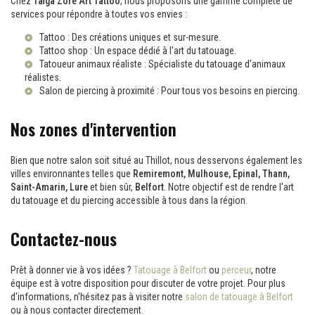
Chez
Taïga Zore Art Tattoo
, nous proposons une gamme complète de
services pour répondre à toutes vos envies :
Tattoo
: Des créations uniques et sur-mesure.
Tattoo shop
: Un espace dédié à l'art du tatouage.
Tatoueur animaux réaliste
: Spécialiste du tatouage d'animaux
réalistes.
Salon de piercing à proximité
: Pour tous vos besoins en piercing.
Nos zones d'intervention
Bien que notre salon soit situé au Thillot, nous desservons également les
villes environnantes telles que
Remiremont, Mulhouse, Epinal, Thann,
Saint-Amarin, Lure
et bien sûr,
Belfort
. Notre objectif est de rendre l'art
du tatouage et du piercing accessible à tous dans la région.
Contactez-nous
Prêt à donner vie à vos idées ?
Tatouage à Belfort
ou
perceur
, notre
équipe est à votre disposition pour discuter de votre projet. Pour plus
d'informations, n'hésitez pas à visiter notre
salon de tatouage à Belfort
ou à nous contacter directement.