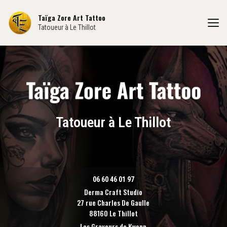
Aller
au
Taïga Zore Art Tattoo
contenu
Tatoueur à Le Thillot
principal
Tatoueur à Le Thillot
06 60 46 01 97
Derma Craft Studio
27 rue Charles De Gaulle
88160 Le Thillot
Les Graveurs de Kwenn