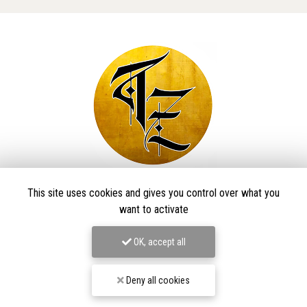
Taïga Zore Art Tattoo
This site uses cookies and gives you control over what you
want to activate
Tatoueur à Le Thillot
OK, accept all
Derma Craft Studio
27 rue Charles De Gaulle,
88160 Le Thillot
Les Graveurs de Kwenn
Deny all cookies
7-1 Rue de la Source,
68790 Morschwiller-le-Bas