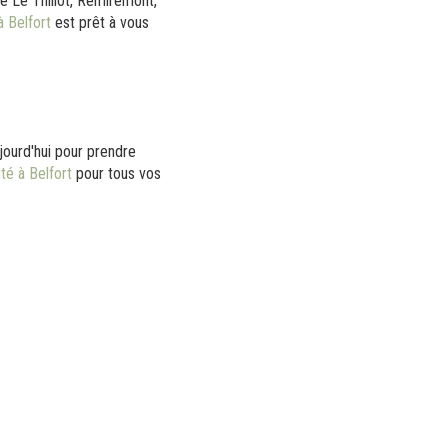
ue Le Thillot, Remiremont,
à Belfort
est prêt à vous
jourd'hui pour prendre
té à Belfort
pour tous vos