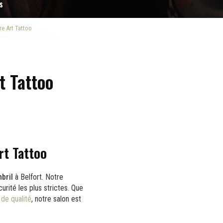
s
re Art Tattoo
t Tattoo
rt Tattoo
bril
à Belfort. Notre
urité les plus strictes. Que
 de qualité
, notre salon est