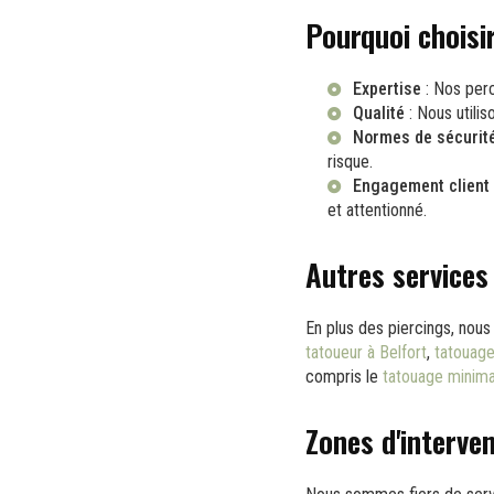
Pourquoi choisi
Expertise
: Nos perc
Qualité
: Nous utilis
Normes de sécurit
risque.
Engagement client
et attentionné.
Autres services
En plus des piercings, no
tatoueur à Belfort
,
tatouage
compris le
tatouage minima
Zones d'interve