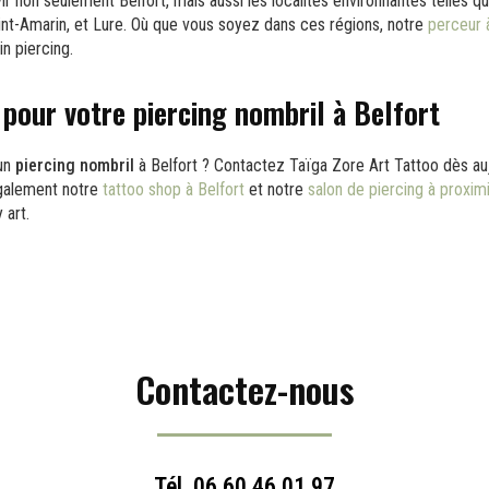
 non seulement Belfort, mais aussi les localités environnantes telles q
int-Amarin, et Lure. Où que vous soyez dans ces régions, notre
perceur 
in piercing.
pour votre piercing nombril à Belfort
 un
piercing nombril
à Belfort ? Contactez Taïga Zore Art Tattoo dès au
galement notre
tattoo shop à Belfort
et notre
salon de piercing à proximi
 art.
Contactez-nous
Tél.
06 60 46 01 97