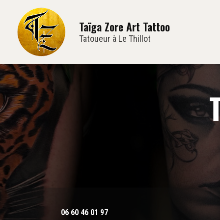
Navi
Aller
au
Taïga Zore Art Tattoo
contenu
principal
Tatoueur à Le Thillot
06 60 46 01 97