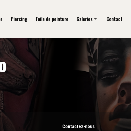
ge
Piercing
Toile de peinture
Galeries
Contact
Tatouage
Piercing
Toile de peinture
n
Contactez-nous