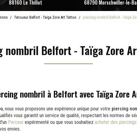
88160 Le Thillot
68790 Morschwiller-le-Ba
irons
Tatoueur Belfort - Taïga Zore Art Tattoo
piercing nombril Belfort - Taïga Zo
g nombril Belfort - Taïga Zore Ar
ercing nombril à Belfort avec Taïga Zore A
oo
, nous vous proposons une expérience unique pour votre
piercing nom
alifiés vous garantit un service de qualité, respectant les normes de séc
d'un
Perceur
expérimenté ou que vous souhaitiez
acheter des piercings
 vos envies.