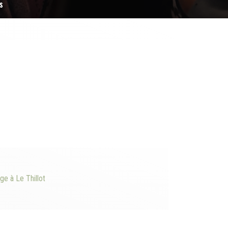
s
ge à Le Thillot