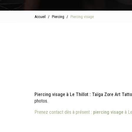
Accueil
Piercing
Piercing visage
Piercing visage à Le Thillot : Taïga Zore Art Tatt
photos.
Prenez contact dès à présent :
piercing visage
à Le