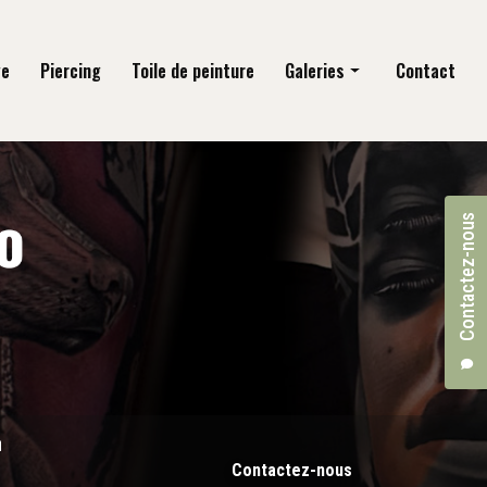
ge
Piercing
Toile de peinture
Galeries
Contact
Tatouage
Piercing
Contactez-nous
Toile de peinture
n
Contactez-nous