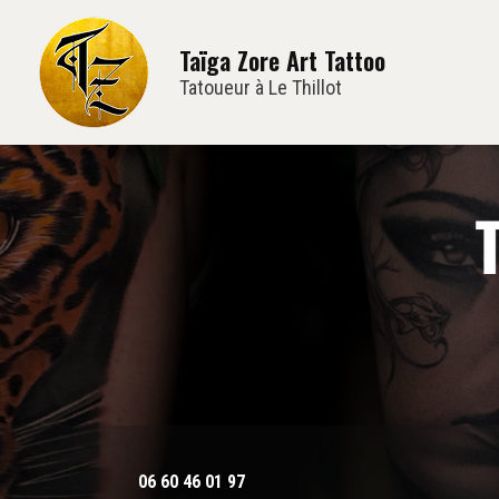
Navi
Aller
au
Taïga Zore Art Tattoo
contenu
principal
Tatoueur à Le Thillot
06 60 46 01 97