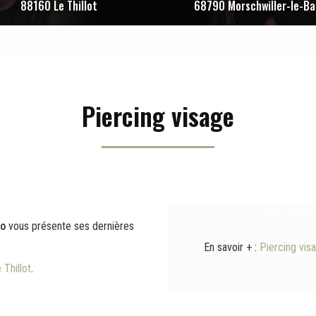
88160 Le Thillot
68790 Morschwiller-le-Ba
Piercing visage
oo
vous présente ses dernières
En savoir + :
Piercing visa
 Thillot
.