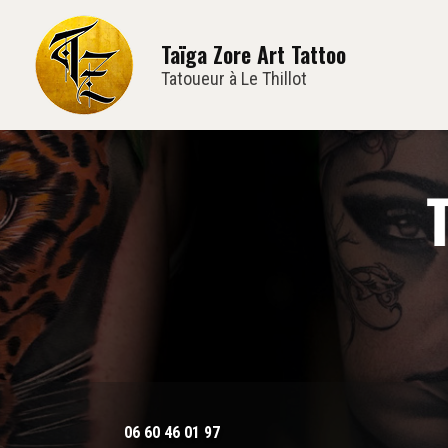
Navi
Aller
au
Taïga Zore Art Tattoo
contenu
principal
Tatoueur à Le Thillot
06 60 46 01 97