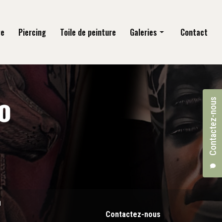
ge
Piercing
Toile de peinture
Galeries
Contact
Tatouage
Piercing
Contactez-nous
Toile de peinture
n
Contactez-nous