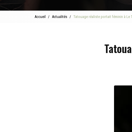
Accueil
Actualités
Tatouage réaliste portait féminin à Le T
Tatoua