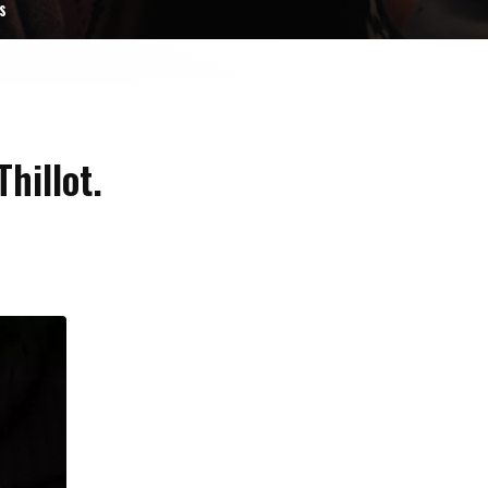
s
hillot.